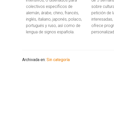
intensivos, o diseñados para
de 3 semana
colectivos específicos de
sobre cultur
alemán, árabe, chino, francés,
petición de l
inglés, italiano, japonés, polaco,
interesadas,
portugués y ruso, así como de
ofrece prog
lengua de signos española.
personaliza
Archivada en:
Sin categoría