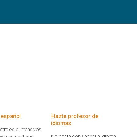
 español
Hazte profesor de
idiomas
strales o intensivos
No basta con saber un idioma