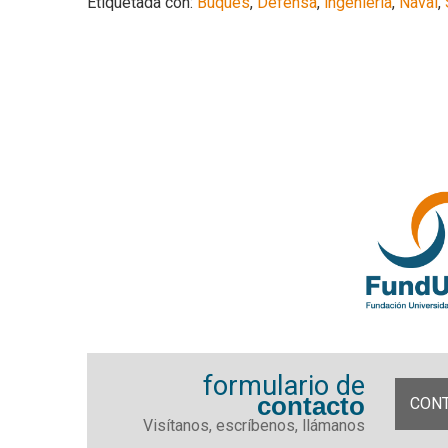
Etiquetada con:
Buques
,
Defensa
,
ingeniería
,
Naval
,
formulario de
contacto
CON
Visítanos, escríbenos, llámanos