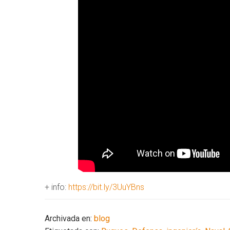
+ info:
https://bit.ly/3UuYBns
Archivada en:
blog