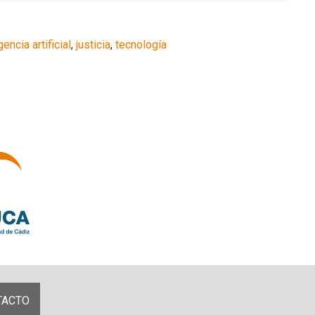
gencia artificial
,
justicia
,
tecnología
TACTO