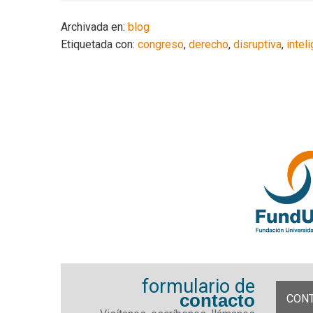
Archivada en:
blog
Etiquetada con:
congreso
,
derecho
,
disruptiva
,
inteli
formulario de
contacto
CON