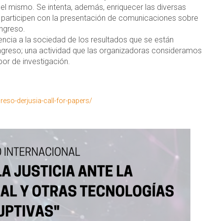
n el mismo. Se intenta, además, enriquecer las diversas
e participen con la presentación de comunicaciones sobre
ongreso.
rencia a la sociedad de los resultados que se están
ngreso; una actividad que las organizadoras consideramos
bor de investigación.
reso-derjusia-call-for-papers/