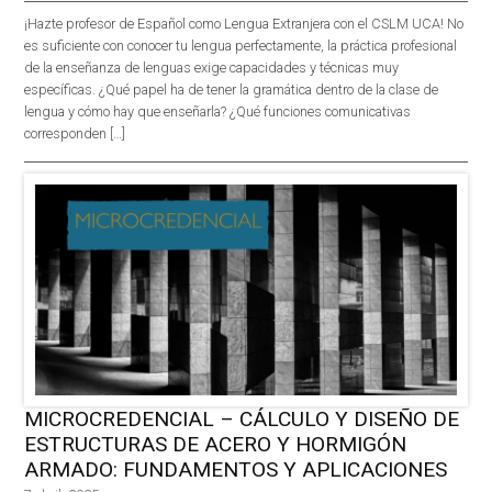
¡Hazte profesor de Español como Lengua Extranjera con el CSLM UCA! No
es suficiente con conocer tu lengua perfectamente, la práctica profesional
de la enseñanza de lenguas exige capacidades y técnicas muy
específicas. ¿Qué papel ha de tener la gramática dentro de la clase de
lengua y cómo hay que enseñarla? ¿Qué funciones comunicativas
corresponden […]
MICROCREDENCIAL – CÁLCULO Y DISEÑO DE
ESTRUCTURAS DE ACERO Y HORMIGÓN
ARMADO: FUNDAMENTOS Y APLICACIONES