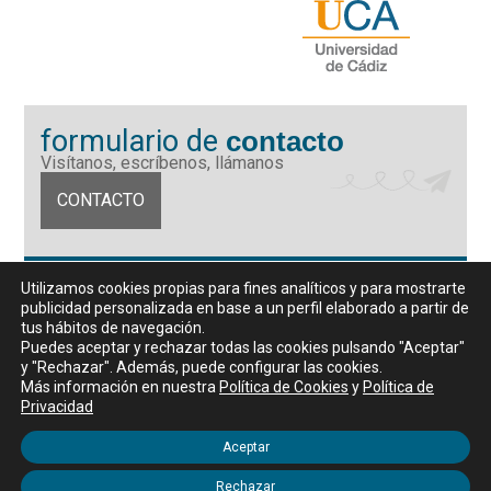
formulario de
contacto
Visítanos, escríbenos, llámanos
CONTACTO
Fundación Universidad de Cádiz
Utilizamos cookies propias para fines analíticos y para mostrarte
Calle Ancha 10 (Edificio José Pérez Llorca), CP. 11001, Cádiz
publicidad personalizada en base a un perfil elaborado a partir de
CIF: G11442167
tus hábitos de navegación.
956 07 03 70 / 72
Puedes aceptar y rechazar todas las cookies pulsando "Aceptar"
y "Rechazar". Además, puede configurar las cookies.
Horario de atención al público
Más información en nuestra
Política de Cookies
y
Política de
De lunes a viernes, de 9 a 14 horas
Privacidad
Aceptar
Rechazar