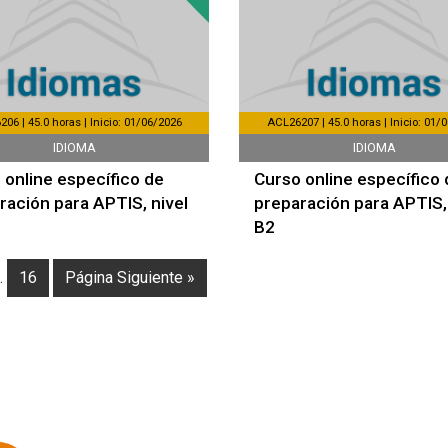
06 | 45.0 horas | Inicio: 01/06/2026
ACL26207 | 45.0 horas | Inicio: 01/
IDIOMA
IDIOMA
 online específico de
Curso online específico 
ración para APTIS, nivel
preparación para APTIS, 
B2
…
16
Página Siguiente »