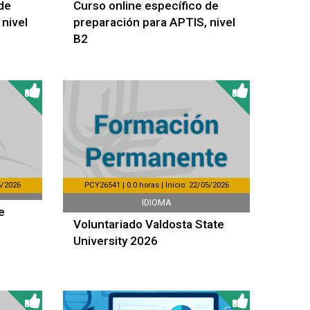
de
Curso online específico de
nivel
preparación para APTIS, nivel
B2
5/2026
PCY26541 | 0.0 horas | Inicio: 22/05/2026
IDIOMA
e
Voluntariado Valdosta State
University 2026