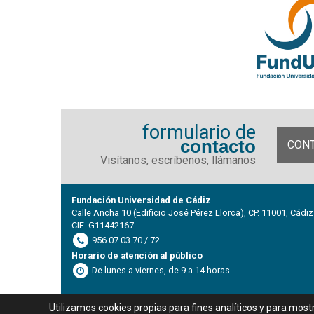
formulario de
contacto
CON
Visítanos, escríbenos, llámanos
Fundación Universidad de Cádiz
Calle Ancha 10 (Edificio José Pérez Llorca), CP. 11001, Cádiz
CIF: G11442167
956 07 03 70 / 72
Horario de atención al público
De lunes a viernes, de 9 a 14 horas
Utilizamos cookies propias para fines analíticos y para most