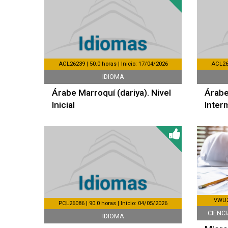
ACL26239 | 50.0 horas | Inicio: 17/04/2026
ACL262
IDIOMA
Árabe Marroquí (dariya). Nivel
Árabe
Inicial
Inter
VWU26
PCL26086 | 90.0 horas | Inicio: 04/05/2026
CIENC
IDIOMA