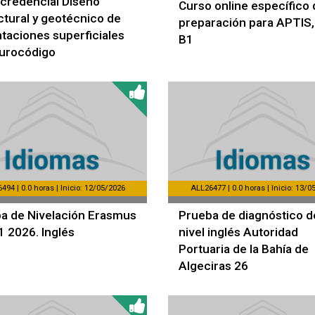
credencial Diseño
Curso online específico 
ctural y geotécnico de
preparación para APTIS, 
taciones superficiales
B1
urocódigo
494 | 0.0 horas | Inicio: 12/05/2026
ALL26477 | 0.0 horas | Inicio: 13/0
a de Nivelación Erasmus
Prueba de diagnóstico d
 2026. Inglés
nivel inglés Autoridad
Portuaria de la Bahía de
Algeciras 26