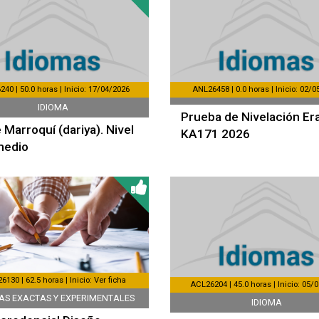
40 | 50.0 horas | Inicio: 17/04/2026
ANL26458 | 0.0 horas | Inicio: 02/0
IDIOMA
Prueba de Nivelación E
 Marroquí (dariya). Nivel
KA171 2026
medio
130 | 62.5 horas | Inicio: Ver ficha
ACL26204 | 45.0 horas | Inicio: 05/
IAS EXACTAS Y EXPERIMENTALES
IDIOMA