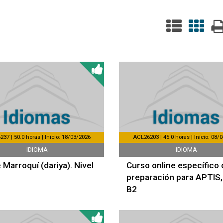
37 | 50.0 horas | Inicio: 18/03/2026
ACL26203 | 45.0 horas | Inicio: 08/
IDIOMA
IDIOMA
 Marroquí (dariya). Nivel
Curso online específico 
preparación para APTIS, 
B2