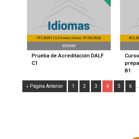
PFL26351 | 0.0 horas | Inicio: 01/06/2026
ACL262
IDIOMA
Prueba de Acreditación DALF
Curso
C1
prepa
B1
« Página Anterior
1
2
3
4
5
6