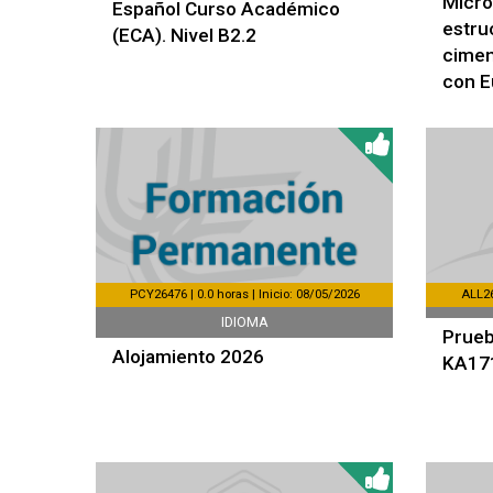
Micro
Español Curso Académico
estru
(ECA). Nivel B2.2
cimen
con E
PCY26476 | 0.0 horas | Inicio: 08/05/2026
ALL26
IDIOMA
Prueb
Alojamiento 2026
KA171