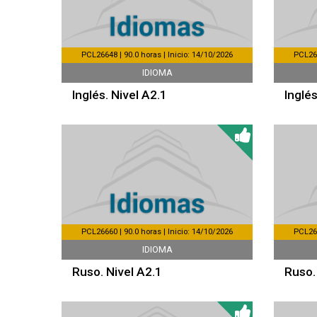
PCL26648 | 90.0 horas | Inicio: 14/10/2026
PCL266
IDIOMA
Inglés. Nivel A2.1
Inglés
PCL26660 | 90.0 horas | Inicio: 14/10/2026
PCL266
IDIOMA
Ruso. Nivel A2.1
Ruso.