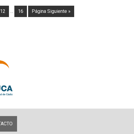
12
…
16
Página Siguiente »
TACTO