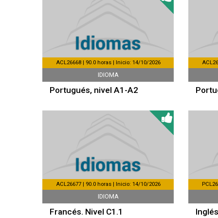
ACL26668 | 90.0 horas | Inicio: 14/10/2026
ACL266
IDIOMA
Portugués, nivel A1-A2
Portu
ACL26677 | 90.0 horas | Inicio: 14/10/2026
PCL266
IDIOMA
Francés. Nivel C1.1
Inglés