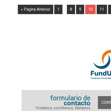
« Página Anterior
1
…
8
9
10
11
formulario de
contacto
CON
Visítanos, escríbenos, llámanos