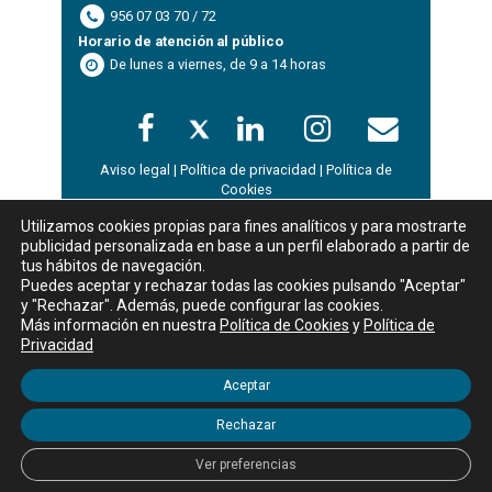
956 07 03 70 / 72
Horario de atención al público
De lunes a viernes, de 9 a 14 horas
Aviso legal
|
Política de privacidad
|
Política de
Cookies
Utilizamos cookies propias para fines analíticos y para mostrarte
publicidad personalizada en base a un perfil elaborado a partir de
WordPress Appliance
- Powered by
TurnKey Linux
tus hábitos de navegación.
Mostrar
registros
Puedes aceptar y rechazar todas las cookies pulsando "Aceptar"
Buscar:
y "Rechazar". Además, puede configurar las cookies.
Más información en nuestra
Política de Cookies
y
Política de
Nombre
Privacidad
D
Tipo
Codigo
Curso
Area
Inicio
Aceptar
Ningún dato disponible en esta tabla
Rechazar
Mostrando registros del 0 al 0 de un total de 0 registros
Ver preferencias
Anterior
Siguiente