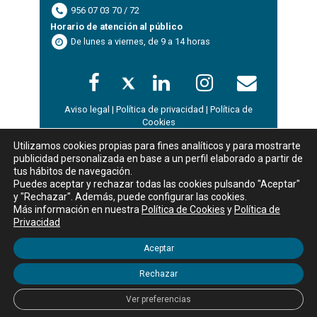
956 07 03 70 / 72
Horario de atención al público
De lunes a viernes, de 9 a 14 horas
Aviso legal
|
Política de privacidad
|
Política de
Cookies
Utilizamos cookies propias para fines analíticos y para mostrarte
publicidad personalizada en base a un perfil elaborado a partir de
WordPress Appliance
- Powered by
TurnKey Linux
tus hábitos de navegación.
Mostrar
registros
Puedes aceptar y rechazar todas las cookies pulsando "Aceptar"
Buscar:
y "Rechazar". Además, puede configurar las cookies.
Más información en nuestra
Política de Cookies
y
Política de
Nombre
Privacidad
D
Tipo
Codigo
Curso
Area
Inicio
Aceptar
Ningún dato disponible en esta tabla
Rechazar
Mostrando registros del 0 al 0 de un total de 0 registros
Ver preferencias
Anterior
Siguiente