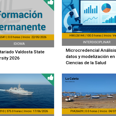
HWU26144 | 100.0 horas | Inicio: Ve
541 | 0.0 horas | Inicio: 22/05/2026
INTERDISCIPLINAR
IDIOMA
Microcredencial Análisi
tariado Valdosta State
datos y modelización en
rsity 2026
Ciencias de la Salud
0 | 375.0 horas | Inicio: 17/06/2026
PIA26609 | 0.0 horas | Inicio: 04/0