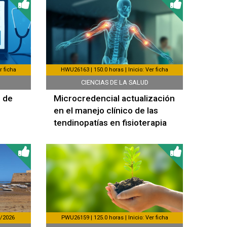
r ficha
HWU26163 | 150.0 horas | Inicio: Ver ficha
CIENCIAS DE LA SALUD
s de
Microcredencial actualización
en el manejo clínico de las
tendinopatías en fisioterapia
7/2026
PWU26159 | 125.0 horas | Inicio: Ver ficha