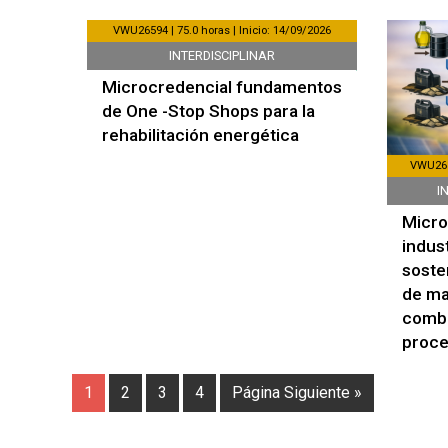
VWU26594 | 75.0 horas | Inicio: 14/09/2026
INTERDISCIPLINAR
Microcredencial fundamentos
de One -Stop Shops para la
rehabilitación energética
VWU2635
I
Micro
indus
soste
de ma
combu
proce
1
2
3
4
Página Siguiente »