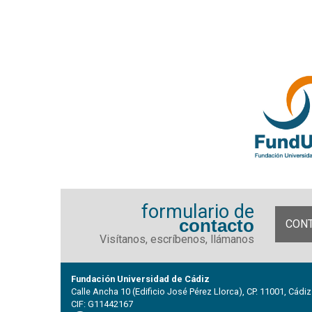
formulario de
contacto
CON
Visítanos, escríbenos, llámanos
Fundación Universidad de Cádiz
Calle Ancha 10 (Edificio José Pérez Llorca), CP. 11001, Cádiz
CIF: G11442167