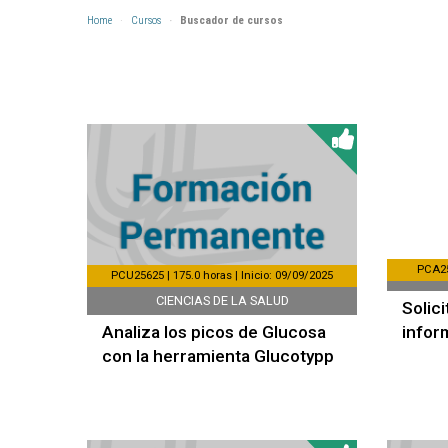
Home
Cursos
Buscador de cursos
PCA257
PCU25625 | 175.0 horas | Inicio: 09/09/2025
CIENCIAS DE LA SALUD
Solic
Analiza los picos de Glucosa
infor
con la herramienta Glucotypp