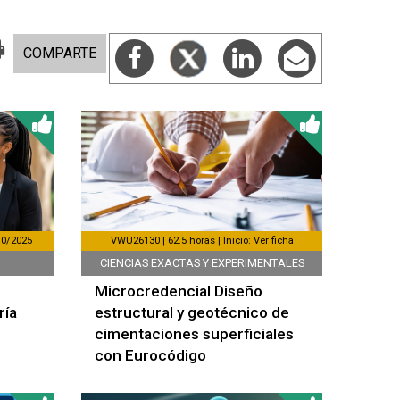
COMPARTE
/10/2025
VWU26130 | 62.5 horas | Inicio: Ver ficha
CIENCIAS EXACTAS Y EXPERIMENTALES
e
Microcredencial Diseño
ría
estructural y geotécnico de
cimentaciones superficiales
con Eurocódigo