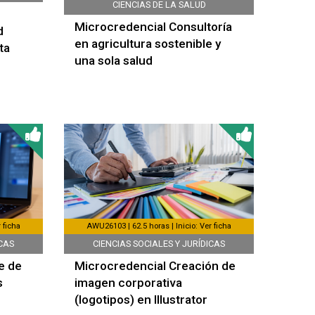
CIENCIAS DE LA SALUD
Microcredencial Consultoría
d
en agricultura sostenible y
ta
una sola salud
 ficha
AWU26103 | 62.5 horas | Inicio: Ver ficha
ICAS
CIENCIAS SOCIALES Y JURÍDICAS
e de
Microcredencial Creación de
s
imagen corporativa
(logotipos) en Illustrator