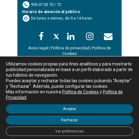
956 07 03 70 / 72
Horario de atención al público
De lunes a viernes, de 9 a 14 horas
Aviso legal
|
Política de privacidad
|
Política de
Cookies
Utilizamos cookies propias para fines analíticos y para mostrarte
publicidad personalizada en base a un perfil elaborado a partir de
WordPress Appliance
- Powered by
TurnKey Linux
tus hábitos de navegación.
Mostrar
registros
Puedes aceptar y rechazar todas las cookies pulsando "Aceptar"
Buscar:
y "Rechazar". Además, puede configurar las cookies.
Más información en nuestra
Política de Cookies
y
Política de
Nombre
Privacidad
D
Tipo
Codigo
Curso
Area
Inicio
Aceptar
Ningún dato disponible en esta tabla
Rechazar
Mostrando registros del 0 al 0 de un total de 0 registros
Ver preferencias
Anterior
Siguiente