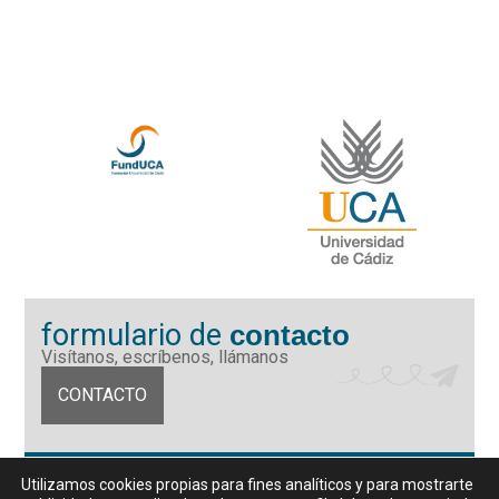
formulario de
contacto
Visítanos, escríbenos, llámanos
CONTACTO
Fundación Universidad de Cádiz
Utilizamos cookies propias para fines analíticos y para mostrarte
Calle Ancha 10 (Edificio José Pérez Llorca), CP. 11001, Cádiz