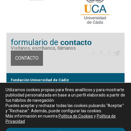
formulario de
contacto
Visítanos, escríbenos, llámanos
CONTACTO
Fundación Universidad de Cádiz
Calle Ancha 10 (Edificio José Pérez Llorca), CP. 11001, Cádiz
Utilizamos cookies propias para fines analíticos y para mostrarte
CIF: G11442167
publicidad personalizada en base a un perfil elaborado a partir de
956 07 03 70 / 72
tus hábitos de navegación.
Horario de atención al público
Puedes aceptar y rechazar todas las cookies pulsando "Aceptar"
De lunes a viernes, de 9 a 14 horas
y "Rechazar". Además, puede configurar las cookies.
Más información en nuestra
Política de Cookies
y
Política de
Privacidad