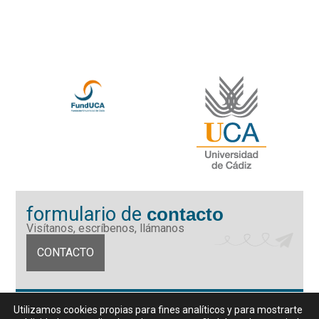
formulario de
contacto
Visítanos, escríbenos, llámanos
CONTACTO
Fundación Universidad de Cádiz
Utilizamos cookies propias para fines analíticos y para mostrarte
Calle Ancha 10 (Edificio José Pérez Llorca), CP. 11001, Cádiz