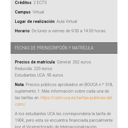
Créditos
:
2 ECTS
Campus
:
Virtual
Lugar de realización
:
Aula Virtual
Horario
:
De lunes a viernes de 9:30 a 14:00 horas.
FECHAS DE PREINSCRIPCIÓN Y MATRÍCULA
Precios de matrícula
:
General: 262 euros
Reducida: 220 euros
Estudiantes UCA: 95 euros
Nota
:
Precios públicos aprobados en BOUCA n.º 318,
suplemento 1. Más información sobre cada una de
las tarifas en:
https://cslm.uca.es/tarifas-publicas-del-
cslm/
A los estudiantes UCA les correspondería la tarifa de
190€, pero esta se encuentra financiada parcialmente
por el Vicerrectorado de Internacionalización.